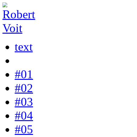
text
#01
#02
#03
#04
#05