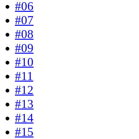
#06
#07
#08
#09
#10
#11
#12
#13
#14
#15