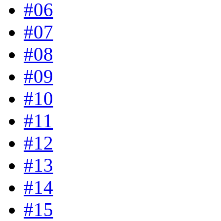
#06
#07
#08
#09
#10
#11
#12
#13
#14
#15