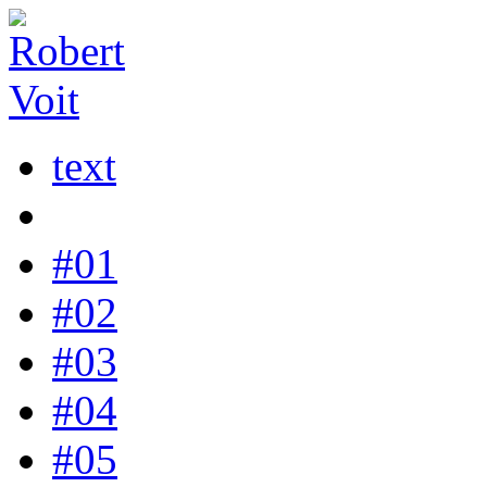
text
#01
#02
#03
#04
#05