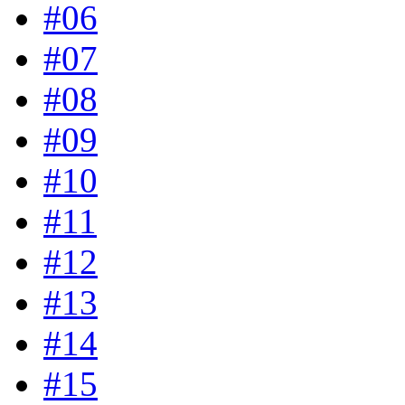
#06
#07
#08
#09
#10
#11
#12
#13
#14
#15