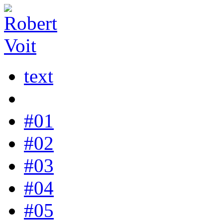
text
#01
#02
#03
#04
#05