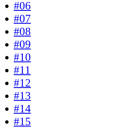
#06
#07
#08
#09
#10
#11
#12
#13
#14
#15