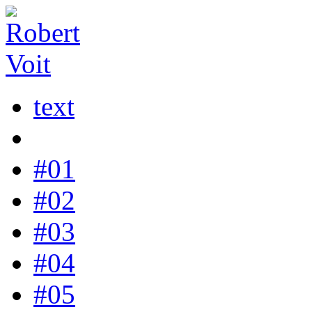
text
#01
#02
#03
#04
#05