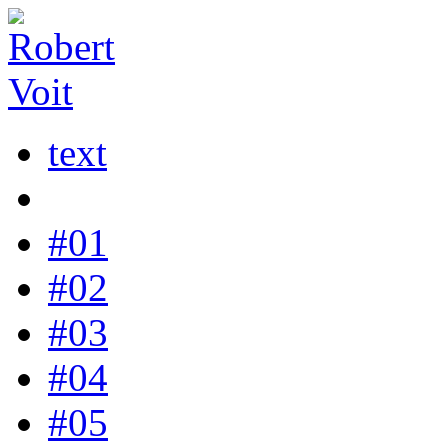
text
#01
#02
#03
#04
#05