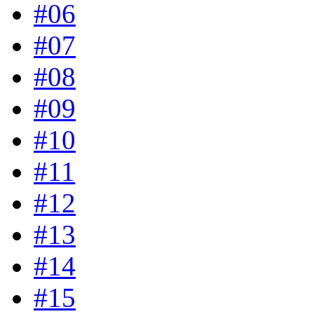
#06
#07
#08
#09
#10
#11
#12
#13
#14
#15