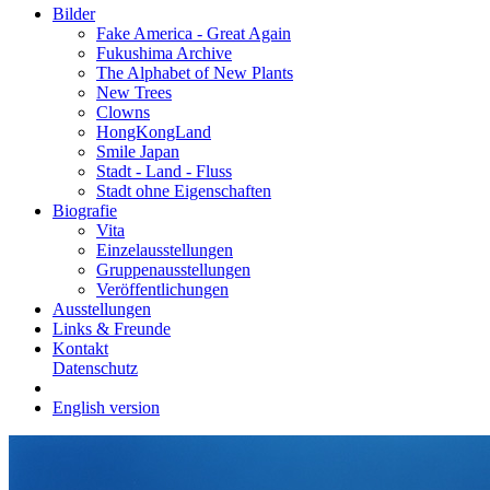
Bilder
Fake America - Great Again
Fukushima Archive
The Alphabet of New Plants
New Trees
Clowns
HongKongLand
Smile Japan
Stadt - Land - Fluss
Stadt ohne Eigenschaften
Biografie
Vita
Einzelausstellungen
Gruppenausstellungen
Veröffentlichungen
Ausstellungen
Links & Freunde
Kontakt
Datenschutz
English version