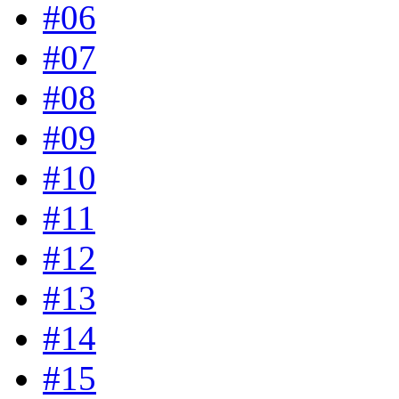
#06
#07
#08
#09
#10
#11
#12
#13
#14
#15