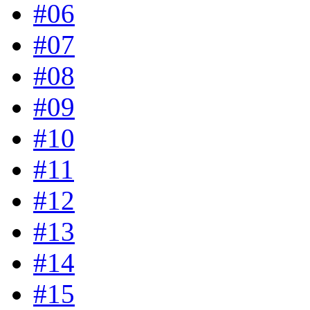
#06
#07
#08
#09
#10
#11
#12
#13
#14
#15