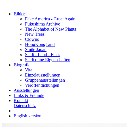
Bilder
Fake America - Great Again
Fukushima Archive
The Alphabet of New Plants
New Trees
Clowns
HongKongLand
Smile Japan
Stadt - Land - Fluss
Stadt ohne Eigenschaften
Biografie
Vita
Einzelausstellungen
Gruppenausstellungen
Veröffentlichungen
Ausstellungen
Links & Freunde
Kontakt
Datenschutz
English version