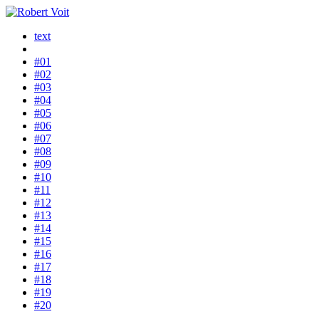
text
#01
#02
#03
#04
#05
#06
#07
#08
#09
#10
#11
#12
#13
#14
#15
#16
#17
#18
#19
#20