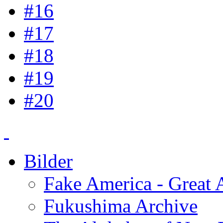
#16
#17
#18
#19
#20
Bilder
Fake America - Great 
Fukushima Archive