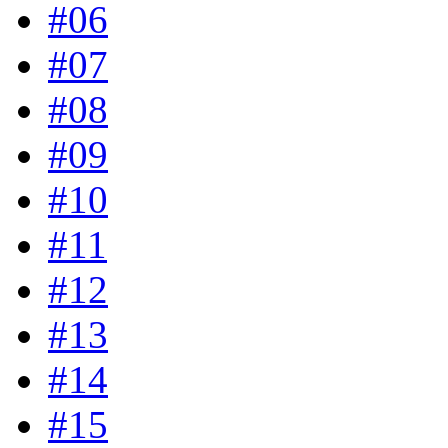
#06
#07
#08
#09
#10
#11
#12
#13
#14
#15