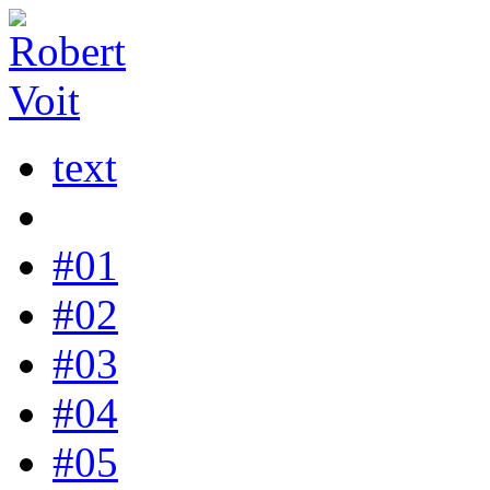
text
#01
#02
#03
#04
#05