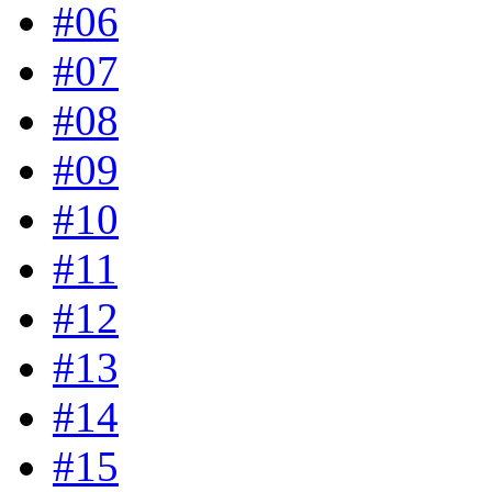
#06
#07
#08
#09
#10
#11
#12
#13
#14
#15