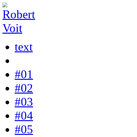
text
#01
#02
#03
#04
#05