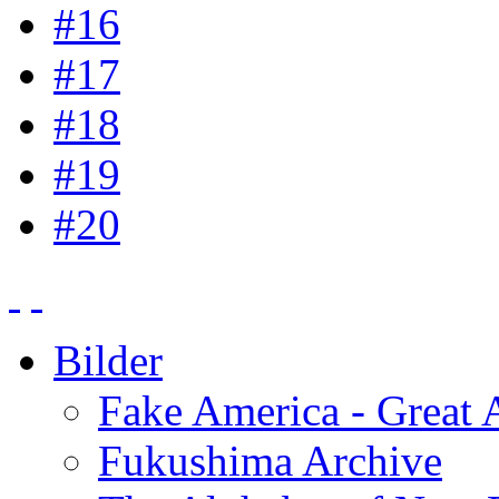
#16
#17
#18
#19
#20
Bilder
Fake America - Great 
Fukushima Archive